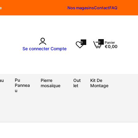
e
Nos magasins
Contact
FAQ
0
0
Panier
0
€0,00
a
Se connecter
Compte
r
t
i
c
l
e
Pu
au
Pierre
Out
Kit De
Pannea
mosaïque
let
Montage
u