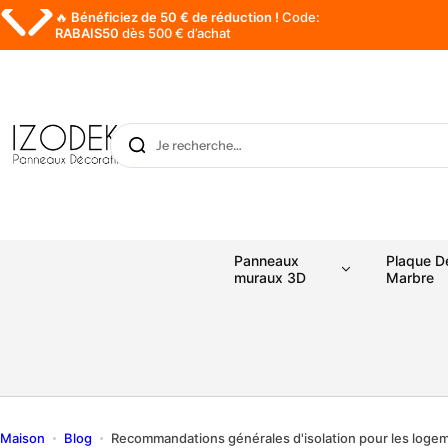
P
🔥
Bénéficiez de 50 € de réduction !
Code:
a
RABAIS50
dès 500 € d’achat
s
s
e
r
J
a
e
u
r
c
e
o
c
n
h
Panneaux
Plaque D
t
e
muraux 3D
Marbre
e
r
n
c
u
h
e
…
Maison
Blog
Recommandations générales d'isolation pour les logem