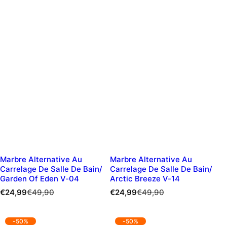
Marbre Alternative Au
Marbre Alternative Au
Carrelage De Salle De Bain/
Carrelage De Salle De Bain/
Garden Of Eden V-04
Arctic Breeze V-14
P
P
P
P
€24,99
€49,90
€24,99
€49,90
r
r
r
r
i
i
i
i
x
x
x
x
-50%
-50%