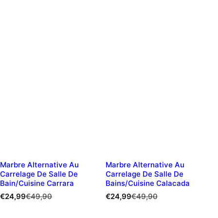
Marbre Alternative Au
Marbre Alternative Au
Carrelage De Salle De
Carrelage De Salle De
Bain/cuisine Carrara
Bains/cuisine Calacada
P
P
P
P
€24,99
€49,90
€24,99
€49,90
r
r
r
r
i
i
i
i