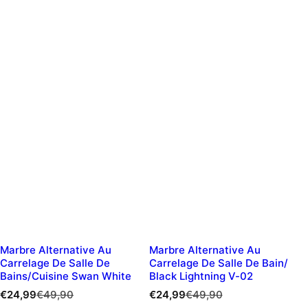
Marbre Alternative Au
Marbre Alternative Au
Carrelage De Salle De
Carrelage De Salle De Bain/
Bains/cuisine Swan White
Black Lightning V-02
P
P
P
P
€24,99
€49,90
€24,99
€49,90
r
r
r
r