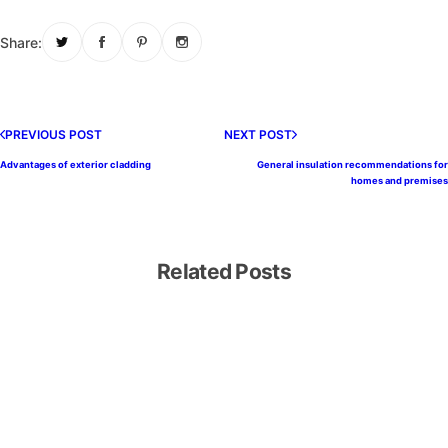
x
A
Share:
c
o
u
s
PREVIOUS POST
NEXT POST
ti
Advantages of exterior cladding
General insulation recommendations for
q
homes and premises
u
e
s
Related Posts
e
n
F
e
u
tr
in