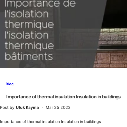
e
…
b
oi
s
P
a
n
n
e
a
u
Blog
x
M
Importance of thermal insulation Insulation in buildings
u
r
Post by
Ufuk Kayma
Mar 25 2023
a
u
Importance of thermal insulation Insulation in buildings