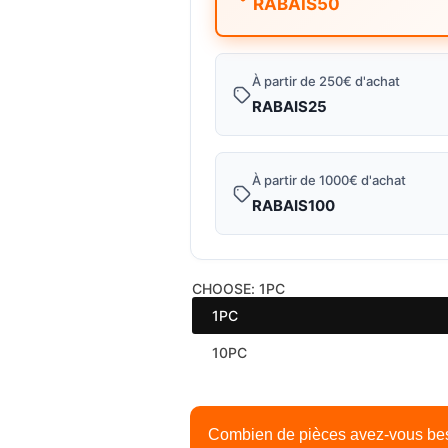
RABAIS50
i
r
c
p
À partir de 250€ d'achat
e
r
RABAIS25
i
À partir de 1000€ d'achat
c
RABAIS100
e
CHOOSE:
1PC
1PC
10PC
Combien de pièces avez-vous be