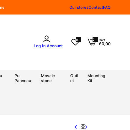
gne
Our stores
Contact
FAQ
0
0
Cart
0
€0,00
i
Log In
Account
t
e
m
s
u
Pu
Mosaic
Outl
Mounting
Panneau
stone
et
Kit