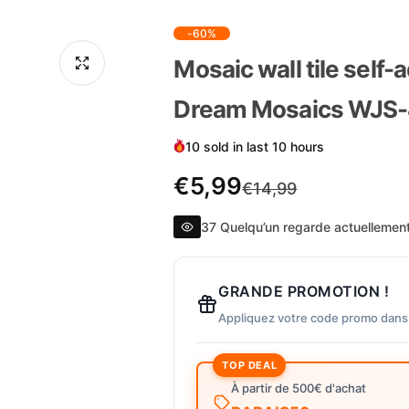
-60%
Mosaic wall tile self-a
Dream Mosaics WJS
10 sold in last 10 hours
S
R
€5,99
€14,99
a
e
37 Quelqu’un regarde actuellement
l
g
GRANDE PROMOTION !
e
u
Appliquez votre code promo dans
p
l
TOP DEAL
r
a
À partir de 500€ d'achat