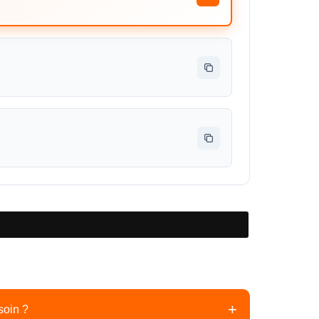
+
soin ?