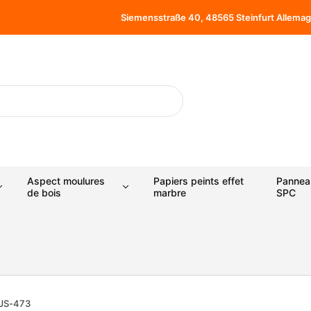
Siemensstraße 40, 48565 Steinfurt Allema
Aspect moulures
Papiers peints effet
Pannea
de bois
marbre
SPC
 WJS-473