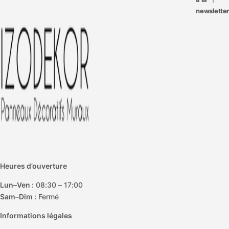
i
newsletter
c
e
Heures d’ouverture
Lun–Ven :
08:30 – 17:00
Sam–Dim :
Fermé
Informations légales