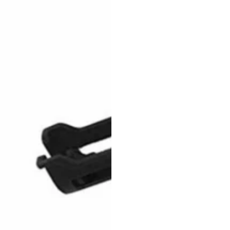
3D Panneau Mural Acoustique En Bois Lot De 2 –