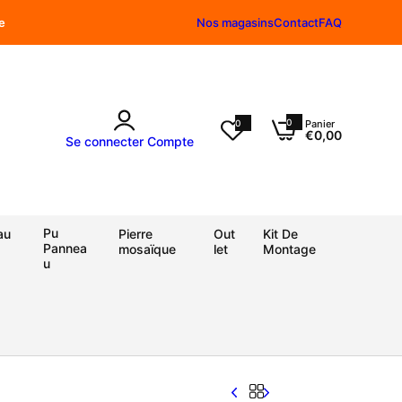
e
Nos magasins
Contact
FAQ
0
0
Panier
0
€0,00
a
Se connecter
Compte
r
t
i
c
l
e
Pu
au
Pierre
Out
Kit De
Pannea
mosaïque
let
Montage
u