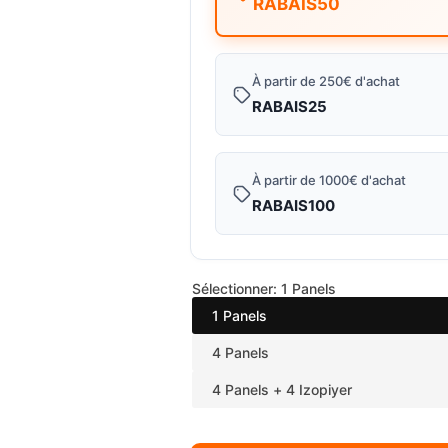
RABAIS50
e
é
v
g
À partir de 250€ d'achat
e
u
RABAIS25
n
l
À partir de 1000€ d'achat
t
i
RABAIS100
e
e
r
Sélectionner:
1 Panels
1 Panels
4 Panels
4 Panels + 4 Izopiyer