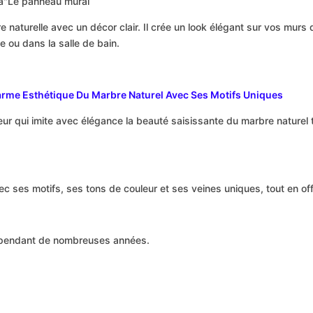
da"Le panneau mural
a
d
a
 naturelle avec un décor clair. Il crée un look élégant sur vos murs
 ou dans la salle de bain.
rme Esthétique Du Marbre Naturel Avec Ses Motifs Uniques
r qui imite avec élégance la beauté saisissante du marbre naturel to
ec ses motifs, ses tons de couleur et ses veines uniques, tout en o
le pendant de nombreuses années.