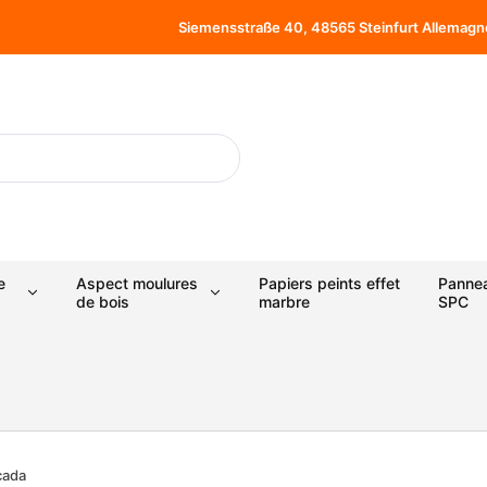
Siemensstraße 40, 48565 Steinfurt Allemagn
e
Aspect moulures
Papiers peints effet
Panne
de bois
marbre
SPC
cada