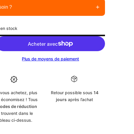
+
soin ?
laire
 en stock
nécessaires
Plus de moyens de paiement
cm
 vous achetez, plus
Retour possible sous
14
cm
 économisez ! Tous
jours
après l’achat
odes de réduction
 trouvent dans le
bleau ci-dessus.