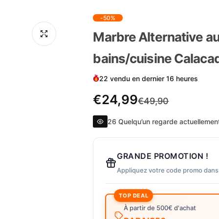
-50%
Marbre Alternative au
bains/cuisine Calaca
22 vendu en dernier 16 heures
P
P
€24,99
€49,90
r
r
26 Quelqu’un regarde actuellement
i
i
GRANDE PROMOTION !
x
x
Appliquez votre code promo dans
TOP DEAL
d
r
À partir de 500€ d'achat