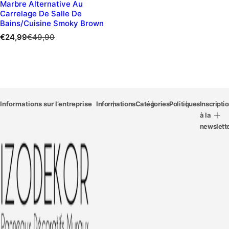
Marbre Alternative Au
Carrelage De Salle De
Bains/cuisine Smoky Brown
P
P
€24,99
€49,90
r
r
i
i
x
x
d
r
e
é
v
Informations sur l’entreprise
g
Informations
Catégories
Politiques
Inscripti
e
u
à la
n
l
newslett
t
i
e
e
r