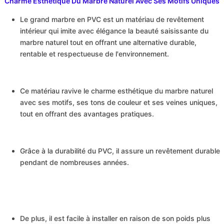
Charme Esthétique Du Marbre Naturel Avec Ses Motifs Uniques
Le grand marbre en PVC est un matériau de revêtement
intérieur qui imite avec élégance la beauté saisissante du
marbre naturel tout en offrant une alternative durable,
rentable et respectueuse de l'environnement.
Marbre Alternative Au Carrelage De Salle De Ba
3D Panneau Mural Acoustique En Bois Lot De 2 –
Ce matériau ravive le charme esthétique du marbre naturel
avec ses motifs, ses tons de couleur et ses veines uniques,
tout en offrant des avantages pratiques.
Grâce à la durabilité du PVC, il assure un revêtement durable
pendant de nombreuses années.
De plus, il est facile à installer en raison de son poids plus