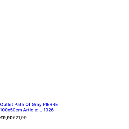
Outlet Path Of Gray PIERRE
100x50cm Article: L-1926
P
P
€9,90
€21,99
r
r
i
i