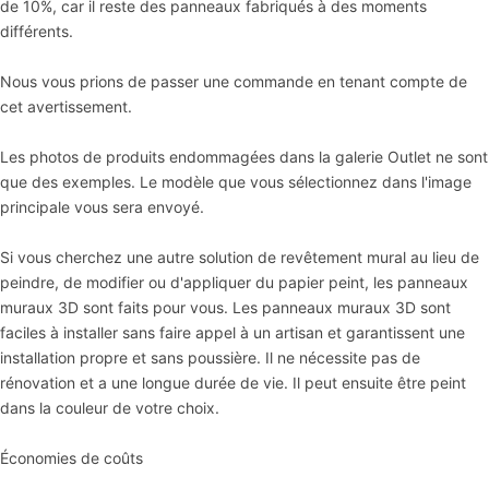
de 10%, car il reste des panneaux fabriqués à des moments
différents.
Nous vous prions de passer une commande en tenant compte de
cet avertissement.
Marbre Alternative Au Carrelage De Salle De Ba
3D Panneau Mural Acoustique En Bois Lot De 2 –
Les photos de produits endommagées dans la galerie Outlet ne sont
que des exemples. Le modèle que vous sélectionnez dans l'image
principale vous sera envoyé.
Si vous cherchez une autre solution de revêtement mural au lieu de
peindre, de modifier ou d'appliquer du papier peint, les panneaux
muraux 3D sont faits pour vous. Les panneaux muraux 3D sont
faciles à installer sans faire appel à un artisan et garantissent une
installation propre et sans poussière. Il ne nécessite pas de
rénovation et a une longue durée de vie. Il peut ensuite être peint
dans la couleur de votre choix.
Économies de coûts