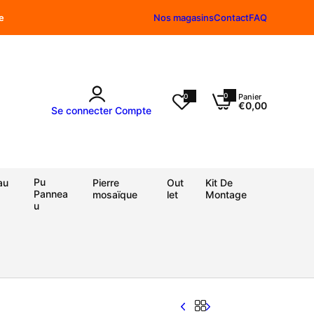
e
Nos magasins
Contact
FAQ
0
0
Panier
0
€0,00
a
Se connecter
Compte
r
t
i
c
l
e
Pu
au
Pierre
Out
Kit De
Pannea
mosaïque
let
Montage
u