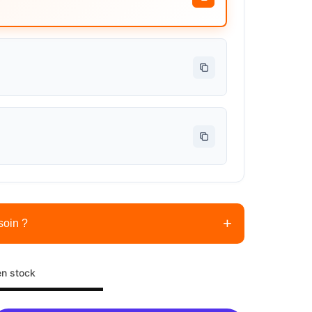
+
soin ?
laire
en stock
nécessaires