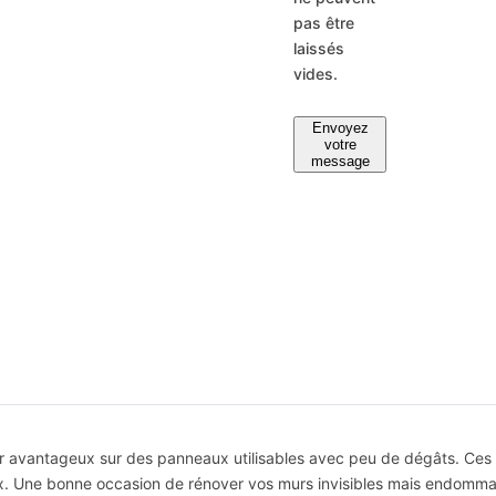
e
l
:
e
pas être
L
:
laissés
-
L
1
-
vides.
7
1
0
7
2
0
Envoyez
2
votre
message
er avantageux sur des panneaux utilisables avec peu de dégâts. Ce
naux. Une bonne occasion de rénover vos murs invisibles mais endomm