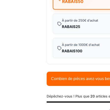
RABAIS50
e
é
v
g
À partir de 250€ d'achat
e
u
RABAIS25
n
l
À partir de 1000€ d'achat
t
i
RABAIS100
e
e
r
Combien de pièces avez-vous be
Étapes d’utilisation du formu
Dépêchez-vous ! Plus que
20
articles 
Calculer le nombre de pièces 