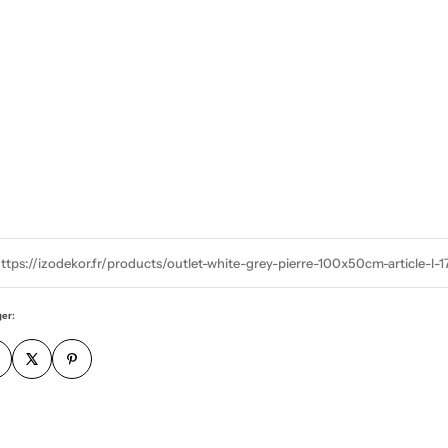
ttps://izodekor.fr/products/outlet-white-grey-pierre-100x50cm-article-l-
ger: