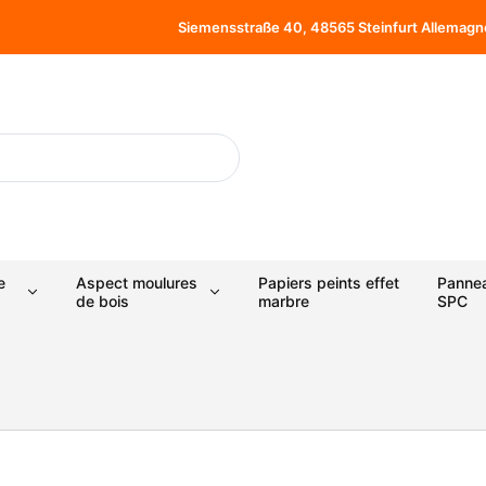
Siemensstraße 40, 48565 Steinfurt Allemagn
e
Aspect moulures
Papiers peints effet
Panne
de bois
marbre
SPC