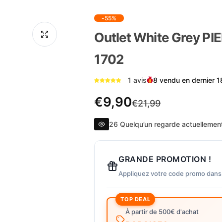
-55%
Outlet White Grey PI
1702
1 avis
8 vendu en dernier 1
P
P
€9,90
€21,99
r
r
26 Quelqu’un regarde actuellement
i
i
GRANDE PROMOTION !
x
x
Appliquez votre code promo dans
TOP DEAL
d
r
À partir de 500€ d'achat