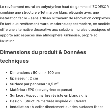
Le
revêtement mural en polystyrène
haut de gamme d’IZODEKOR
combine une structure effet marbre blanc élégante avec une
installation facile – sans artisan ni travaux de rénovation complexes.
En tant que
revêtement mural moderne aspect marbre
, ce modèle
Marbre Alternative Au Carrelage De Salle De Ba
3D Panneau Mural Acoustique En Bois Lot De 2 –
offre une alternative décorative aux solutions murales classiques et
apporte aux espaces une atmosphère lumineuse, propre et
luxueuse.
Revêtement mural aspect marbre
Dimensions du produit & Données
techniques
Dimensions :
50 cm × 100 cm
Épaisseur :
2 cm
Surface par panneau :
0,5 m²
Matériau :
EPS (polystyrène expansé)
Surface :
Aspect marbre réaliste en blanc / gris
Design :
Structure marbrée inspirée du Carrara
Installation :
À coller directement sur des surfaces lisses