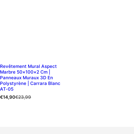
Revêtement Mural Aspect
Marbre 50×100×2 Cm |
Panneaux Muraux 3D En
Polystyrène | Carrara Blanc
AT-05
P
P
€14,90
€23,99
r
r
i
i
x
x
d
r
e
é