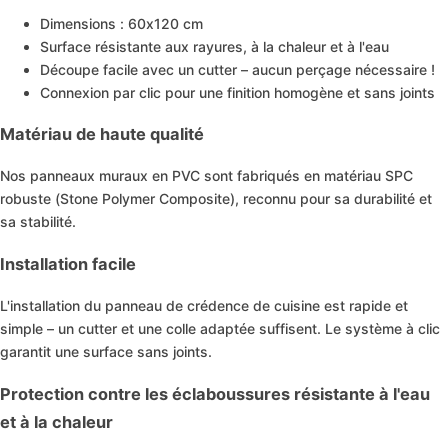
Dimensions : 60x120 cm
Surface résistante aux rayures, à la chaleur et à l'eau
Découpe facile avec un cutter – aucun perçage nécessaire !
Connexion par clic pour une finition homogène et sans joints
Marbre Alternative Au Carrelage De Salle De Ba
3D Panneau Mural Acoustique En Bois Lot De 2 –
Matériau de haute qualité
Nos panneaux muraux en PVC sont fabriqués en matériau SPC
robuste (Stone Polymer Composite), reconnu pour sa durabilité et
sa stabilité.
Installation facile
L'installation du panneau de crédence de cuisine est rapide et
simple – un cutter et une colle adaptée suffisent. Le système à clic
garantit une surface sans joints.
Protection contre les éclaboussures résistante à l'eau
et à la chaleur