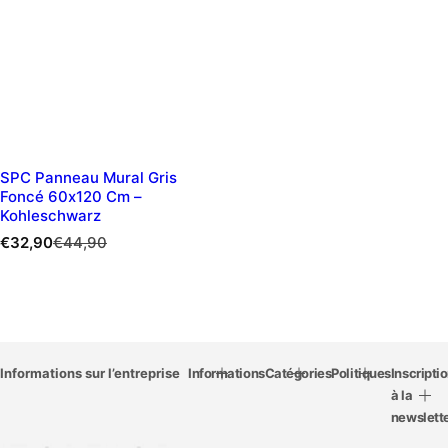
SPC Panneau Mural Gris
Foncé 60x120 Cm –
Kohleschwarz
P
P
€32,90
€44,90
r
r
i
i
x
x
d
r
e
é
v
Informations sur l’entreprise
g
Informations
Catégories
Politiques
Inscripti
e
u
à la
n
l
newslett
t
i