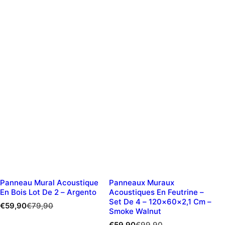
Panneau Mural Acoustique
Panneaux Muraux
En Bois Lot De 2 – Argento
Acoustiques En Feutrine –
Set De 4 – 120×60×2,1 Cm –
P
P
€59,90
€79,90
Smoke Walnut
r
r
i
i
P
P
€59,90
€99,90