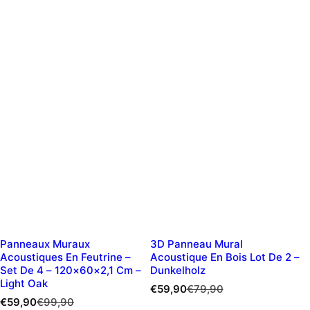
Panneaux Muraux
3D Panneau Mural
Acoustiques En Feutrine –
Acoustique En Bois Lot De 2 –
Set De 4 – 120×60×2,1 Cm –
Dunkelholz
Light Oak
P
P
€59,90
€79,90
P
P
r
r
€59,90
€99,90