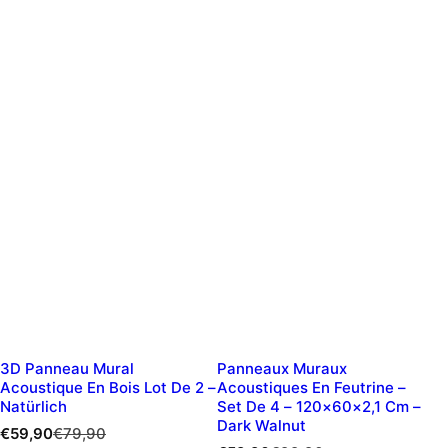
3D Panneau Mural
Panneaux Muraux
Acoustique En Bois Lot De 2 –
Acoustiques En Feutrine –
Natürlich
Set De 4 – 120×60×2,1 Cm –
Dark Walnut
P
P
€59,90
€79,90