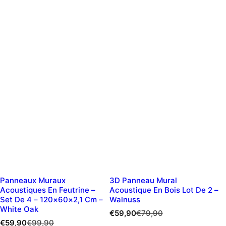
Panneaux Muraux
3D Panneau Mural
Acoustiques En Feutrine –
Acoustique En Bois Lot De 2 –
Set De 4 – 120×60×2,1 Cm –
Walnuss
White Oak
P
P
€59,90
€79,90
P
P
r
r
€59,90
€99,90